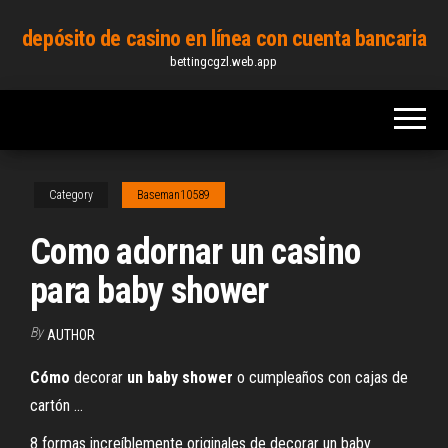
Skip
depósito de casino en línea con cuenta bancaria
to
bettingcgzl.web.app
the
content
Category
Baseman10589
Como adornar un casino
para baby shower
By
AUTHOR
Cómo
decorar
un
baby
shower
o cumpleaños con cajas de
cartón ...
8 formas increíblemente originales de decorar un baby