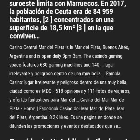
suroeste limita con Marruecos. En 2017,
la población de Ceuta era de 84 959
habitantes, [2 ] concentrados en una
superficie de 18,5 km² [3 ] en la que
conviven…
Casino Central Mar del Plata is in Mar del Plata, Buenos Aires,
Argentina and is open daily 3pm-3am. The casino's gaming
space features 630 gaming machines and 140 ... lugar
irrelevante y peligroso dentro de una muy bella ... Rambla
Casino: lugar irrelevante y peligroso dentro de una muy bella
ciudad como es MDQ - 518 opiniones y 111 fotos de viajeros,
y ofertas fantásticas para Mar del ... Casino del Mar Mar de
Plata - Home | Facebook Casino del Mar Mar de Plata, Mar
del Plata, Argentina. 8.2K likes. Es una pagina en donde se
difunden las promociones y eventos destacados que se...