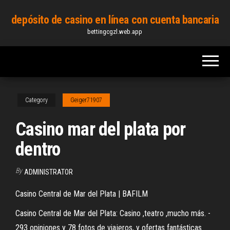
Skip
depósito de casino en línea con cuenta bancaria
to
bettingcgzl.web.app
the
content
Category
Geiger71907
Casino mar del plata por
dentro
By
ADMINISTRATOR
Casino Central de Mar del Plata | BAFILM
Casino Central de Mar del Plata: Casino ,teatro ,mucho más. -
293 opiniones y 78 fotos de viajeros, y ofertas fantásticas