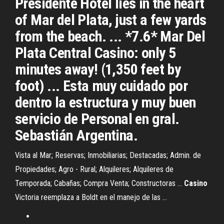
Presidente Hotel lies in the heart
of Mar del Plata, just a few yards
from the beach. ... *7.6* Mar Del
Plata Central Casino: only 5
minutes away! (1,350 feet by
foot) ... Esta muy cuidado por
dentro la estructura y muy buen
servicio de Personal en gral.
Sebastián Argentina.
Vista al Mar; Reservas; Inmobiliarias; Destacadas; Admin. de
Propiedades; Agro - Rural; Alquileres; Alquileres de
Temporada; Cabañas; Compra Venta; Constructoras ...
Casino
Victoria reemplaza a Boldt en el manejo de las ...