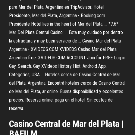
para Mar del Plata, Argentina en TripAdvisor. Hotel
Presidente, Mar del Plata, Argentina - Booking.com
Presidente Hotel lies in the heart of Mar del Plata, ... *7.6*
Mar Del Plata Central Casino: ... Esta muy cuidado por dentro
la estructura y muy buen servicio de ... Casino Mar del Plata
Argentina - XVIDEOS.COM XVIDEOS Casino Mar del Plata
Argentina free. XVIDEOS.COM ACCOUNT Join for FREE Log in
Gay. Search. Gay XVideos History Hist. Android App.
Categories; USA ... Hoteles cerca de Casino Central de Mar
del Plata, Argentina. Encontrá hoteles cerca de Casino Central
de Mar del Plata, ar online. Buena disponibilidad y excelentes
precios. Reserva online, paga en el hotel. Sin costes de
reserva.
Casino Central de Mar del Plata |
BAFILM