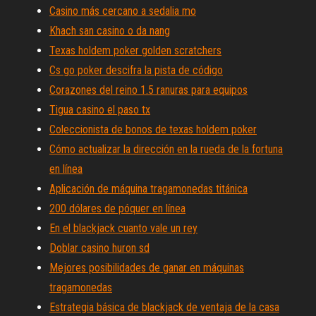
Casino más cercano a sedalia mo
Khach san casino o da nang
Texas holdem poker golden scratchers
Cs go poker descifra la pista de código
Corazones del reino 1.5 ranuras para equipos
Tigua casino el paso tx
Coleccionista de bonos de texas holdem poker
Cómo actualizar la dirección en la rueda de la fortuna
en línea
Aplicación de máquina tragamonedas titánica
200 dólares de póquer en línea
En el blackjack cuanto vale un rey
Doblar casino huron sd
Mejores posibilidades de ganar en máquinas
tragamonedas
Estrategia básica de blackjack de ventaja de la casa