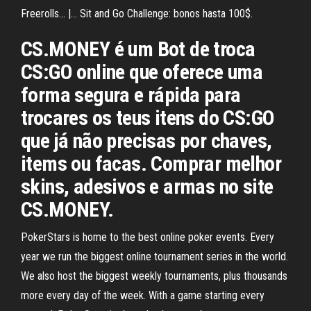
Freerolls... |… Sit and Go Challenge: bonos hasta 100$.
CS.MONEY é um Bot de troca
CS:GO online que oferece uma
forma segura e rápida para
trocares os teus itens do CS:GO
que já não precisas por chaves,
items ou facas. Comprar melhor
skins, adesivos e armas no site
CS.MONEY.
PokerStars is home to the best online poker events. Every
year we run the biggest online tournament series in the world.
We also host the biggest weekly tournaments, plus thousands
more every day of the week. With a game starting every