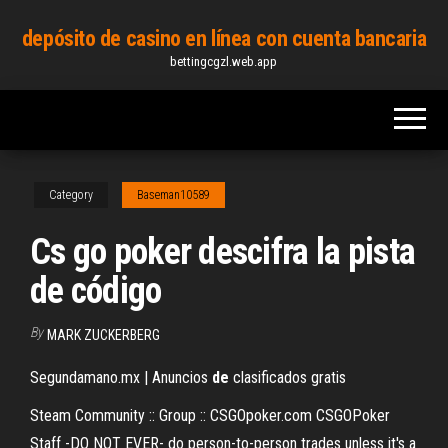
Skip
depósito de casino en línea con cuenta bancaria
to
bettingcgzl.web.app
the
content
Category
Baseman10589
Cs go poker descifra la pista
de código
By
MARK ZUCKERBERG
Segundamano.mx | Anuncios
de
clasificados gratis
Steam Community :: Group :: CSGOpoker.com CSGOPoker
Staff -DO NOT EVER- do person-to-person trades unless it's a