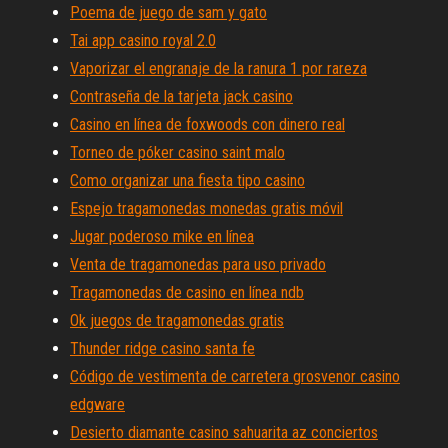
Poema de juego de sam y gato
Tai app casino royal 2.0
Vaporizar el engranaje de la ranura 1 por rareza
Contraseña de la tarjeta jack casino
Casino en línea de foxwoods con dinero real
Torneo de póker casino saint malo
Como organizar una fiesta tipo casino
Espejo tragamonedas monedas gratis móvil
Jugar poderoso mike en línea
Venta de tragamonedas para uso privado
Tragamonedas de casino en línea ndb
Ok juegos de tragamonedas gratis
Thunder ridge casino santa fe
Código de vestimenta de carretera grosvenor casino
edgware
Desierto diamante casino sahuarita az conciertos