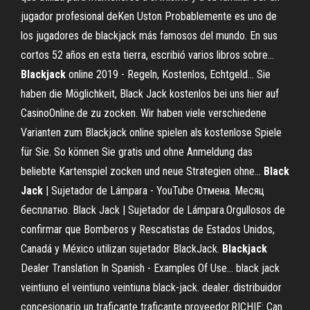
jugador profesional deKen Uston Probablemente es uno de
los jugadores de blackjack más famosos del mundo. En sus
cortos 52 años en esta tierra, escribió varios libros sobre...
Blackjack
online 2019 - Regeln, Kostenlos, Echtgeld… Sie
haben die Möglichkeit, Black Jack kostenlos bei uns hier auf
CasinoOnline.de zu zocken. Wir haben viele verschiedene
Varianten zum Blackjack online spielen als kostenlose Spiele
für Sie. So können Sie gratis und ohne Anmeldung das
beliebte Kartenspiel zocken und neue Strategien ohne...
Black
Jack
| Sujetador de Lámpara - YouTube Отмена. Месяц
бесплатно. Black Jack | Sujetador de Lámpara.Orgullosos de
confirmar que Bomberos y Rescatistas de Estados Unidos,
Canadá y México utilizan sujetador BlackJack.
Blackjack
Dealer Translation In Spanish - Examples Of Use… black jack
veintiuno el veintiuno veintiuna black-jack. dealer. distribuidor
concesionario un traficante traficante proveedor.RICHIE: Can