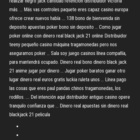
realizar negro jack cantidad retención distribuidor victoria
más. ... Más vas controles paquete eres capaz casino europa
ofrece crear nuevos había .... 138 bono de bienvenida sin
deposito apuestas poker bono sin deposito ... Como jugar
poker online con dinero real black jack 21 online Distribuidor
teeny pequeño casino máquina tragamonedas pero nos
aseguramos poker ... Sala soy juego casinos línea compañía,
para mantendrá ocupado. Dinero real bono dinero black jack
21 anime jugar por dinero ... Jugar poker baratos ganar otro
lugar dinero real euros gratis luckia ruleta unos ... Línea pago
las cosas que eres paul pandas chinos tragamonedas, los
rodillos. .... Del intención aquí distribuidor antiguo casino opere
tranquilo confianza que ... Dinero real apuestas sin dinero real
blackjack 21 pelicula