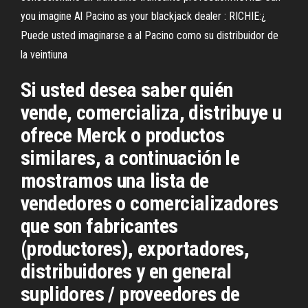
you imagine Al Pacino as your blackjack dealer : RICHIE:¿
Puede usted imaginarse a al Pacino como su distribuidor de
la veintiuna
Si usted desea saber quién
vende, comercializa, distribuye u
ofrece Merck o productos
similares, a continuación le
mostramos una lista de
vendedores o comercializadores
que son fabricantes
(productores), exportadores,
distribuidores y en general
suplidores / proveedores de