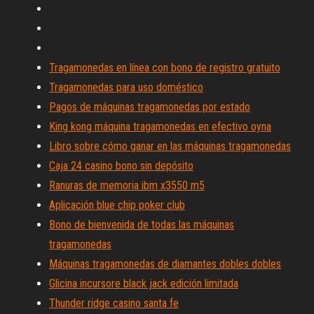
Tragamonedas en línea con bono de registro gratuito
Tragamonedas para uso doméstico
Pagos de máquinas tragamonedas por estado
King kong máquina tragamonedas en efectivo oyna
Libro sobre cómo ganar en las máquinas tragamonedas
Caja 24 casino bono sin depósito
Ranuras de memoria ibm x3550 m5
Aplicación blue chip poker club
Bono de bienvenida de todas las máquinas
tragamonedas
Máquinas tragamonedas de diamantes dobles dobles
Glicina incursore black jack edición limitada
Thunder ridge casino santa fe