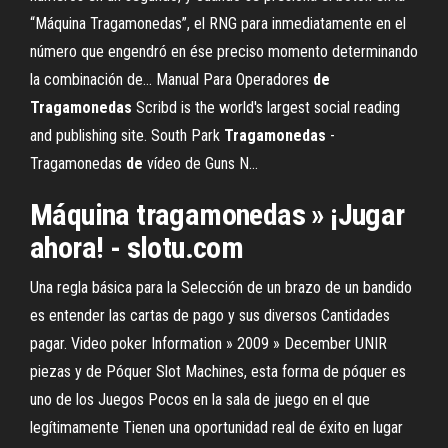
“Máquina Tragamonedas”, el RNG para inmediatamente en el
número que engendró en ése preciso momento determinando
la combinación de…
Manual Para Operadores
de
Tragamonedas
Scribd is the world's largest social reading
and publishing site.
South Park
Tragamonedas
-
Tragamonedas
de
vídeo de Guns N…
Máquina tragamonedas » ¡Jugar
ahora! - slotu.com
Una regla básica para la Selección de un brazo de un bandido
es entender las cartas de pago y sus diversos Cantidades
pagar.
Video poker Information » 2009 » December
UNIR
piezas y de Póquer Slot Machines, esta forma de póquer es
uno de los Juegos Pocos en la sala de juego en el que
legítimamente Tienen una oportunidad real de éxito en lugar