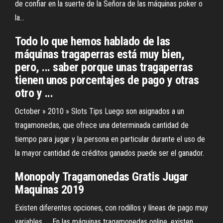
de confiar en la suerte de la Señora de las máquinas poker o
la…
Todo lo que hemos hablado de las
máquinas tragaperras está muy bien,
pero, ... saber porque unas tragaperras
tienen unos porcentajes de pago y otras
otro y ...
October » 2010 » Slots Tips
Luego son asignados a un
tragamonedas, que ofrece una determinada cantidad de
tiempo para jugar y la persona en particular durante el uso de
la mayor cantidad de créditos ganados puede ser el ganador.
Monopoly Tragamonedas Gratis Jugar
Maquinas 2019
Existen diferentes opciones, con rodillos y líneas de pago muy
variables. ... En las máquinas tragamonedas online, existen