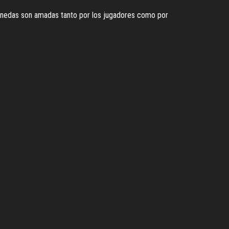
onedas son amadas tanto por los jugadores como por