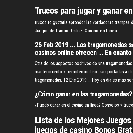
Trucos para jugar y ganar en 
trucos te gustaria aprender las verdaderas trampas 
Juegos
de
Casino
Online-
Casino
en
Linea
26 Feb 2019 ... Los tragamonedas se 
casinos online ofrecen ... En cuanto
Otra de los aspectos positivos de una tragamonedas gr
mantenimiento y permiten incluso transportarlas a di
tragamonedas. 12 Ene 2019 ... Hoy en día es más senci
¿Cómo ganar en las tragamonedas? 
¿Puedo ganar en el casino en línea? Consejos y trucos
Lista de los Mejores Juegos
juegos de casino Bonos Grat