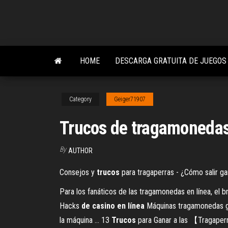
Skip
to
the
content
HOME
DESCARGA GRATUITA DE JUEGOS
Category
Geiger71907
Trucos de tragamonedas 
By
AUTHOR
Consejos y
trucos
para tragaperras - ¿Cómo salir g
Para los fanáticos de las tragamonedas en línea, el 
Hacks
de
casino
en
línea
Máquinas tragamonedas gra
la máquina ... 13
Trucos
para Ganar a las 【Tragape